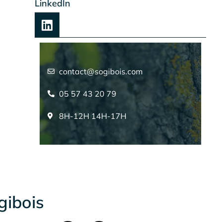
LinkedIn
contact@sogibois.com
05 57 43 20 79
8H-12H 14H-17H
gibois